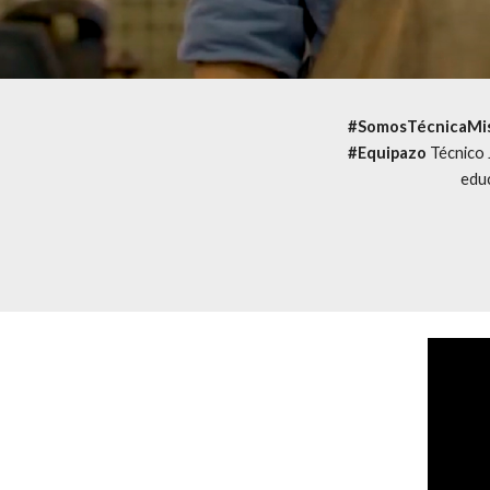
#SomosTécnicaMi
#Equipazo
 Técnico 
educ