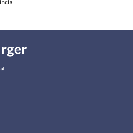
ncia 
erger
al