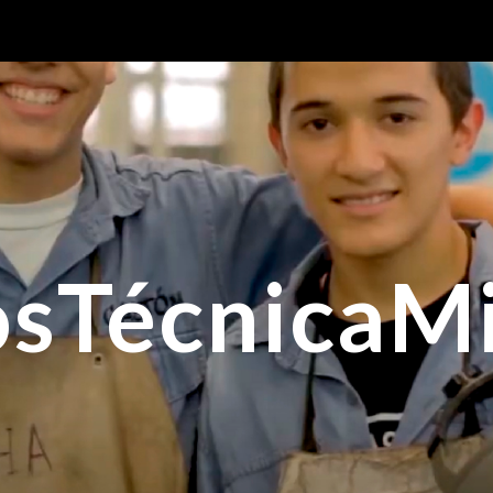
ip to main content
Skip to navigat
sTécnicaMi