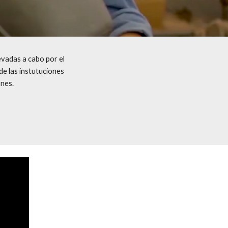
 es un espacio creado para visualizar y conocer las activades llevadas a cabo por el 
de las instutuciones 
ones.